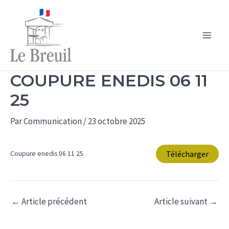
Aller
au
contenu
Main
Men
COUPURE ENEDIS 06 11
25
Par
Communication
/
23 octobre 2025
Télécharger
Coupure enedis 06 11 25
←
Article précédent
Article suivant
→