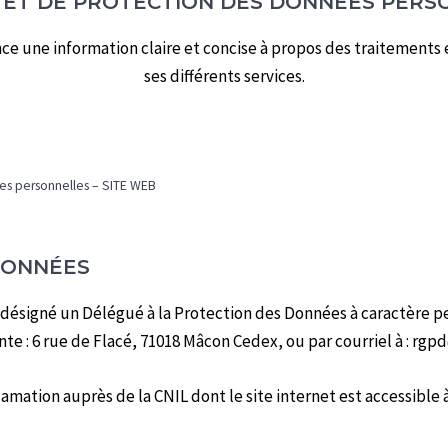
N ET DE PROTECTION DES DONNÉES PER
ance une information claire et concise à propos des traitements
ses différents services.
ées personnelles – SITE WEB
DONNÉES
 désigné un Délégué à la Protection des Données à caractère pe
te : 6 rue de Flacé, 71018 Mâcon Cedex, ou par courriel à : rgp
ation auprès de la CNIL dont le site internet est accessible à l