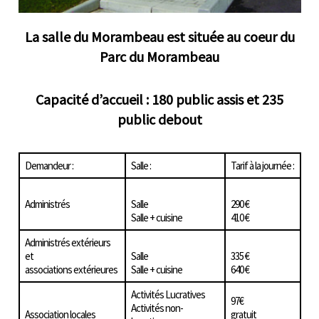
La salle du Morambeau est située au coeur du
Parc du Morambeau
Capacité d’accueil : 180 public assis et 235
public debout
Demandeur :
Salle :
Tarif à la journée :
Administrés
Salle
290 €
Salle + cuisine
410 €
Administrés extérieurs
et
Salle
335 €
associations extérieures
Salle + cuisine
640 €
Activités Lucratives
97€
Activités non-
Association locales
gratuit