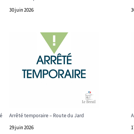
30 juin 2026
3
té
Arrêté temporaire – Route du Jard
A
29 juin 2026
1