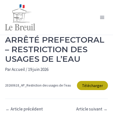
Aller
au
contenu
Main
Men
ARRÊTÉ PREFECTORAL
– RESTRICTION DES
USAGES DE L’EAU
Par
Accueil
/
19 juin 2026
Télécharger
20260618_AP_Restriction des usages de l’eau
←
Article précédent
Article suivant
→