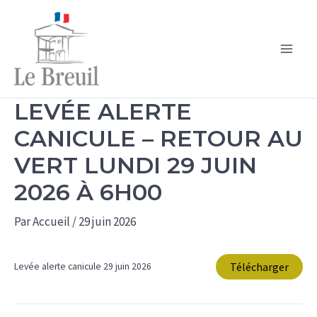
Aller
au
contenu
Main
Men
LEVÉE ALERTE
CANICULE – RETOUR AU
VERT LUNDI 29 JUIN
2026 À 6H00
Par
Accueil
/
29 juin 2026
Télécharger
Levée alerte canicule 29 juin 2026