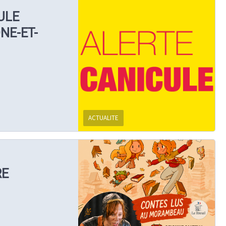
ULE
NE-ET-
ACTUALITE
RE