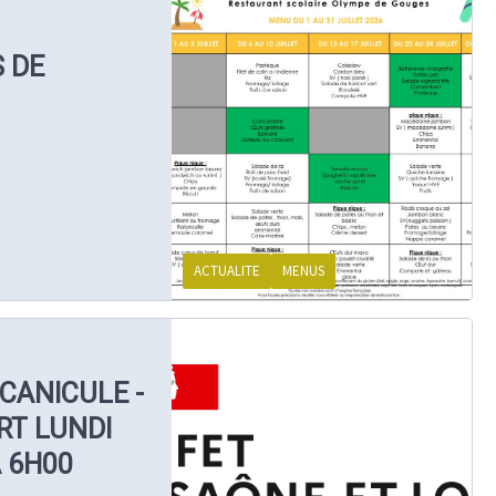
 DE
ACTUALITE
MENUS
CANICULE -
RT LUNDI
À 6H00